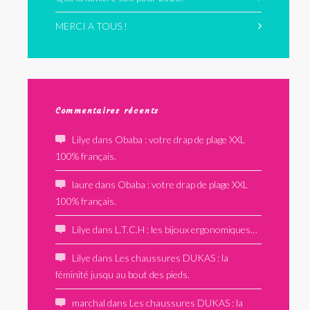
MERCI A TOUS !
Commentaires récents
Lilye
dans
Obaba : votre drap de plage XXL
100% français.
laure
dans
Obaba : votre drap de plage XXL
100% français.
Lilye
dans
L.T.C.H : les bijoux ergonomiques…
Lilye
dans
Les chaussures DUKAS : la
féminité jusqu au bout des pieds.
marchal
dans
Les chaussures DUKAS : la