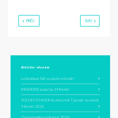
PRÉC
SUIV
Articles récents
La boutique fait sa pause estivale!
BRADERIE jusqu’au 14 février
SOLDES D’HIVER du mercredi 7 janvier au mardi
3 février 2026
Que la lumière soit pour 2026!