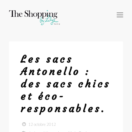
T
O
G
G
L
E
N
A
V
I
G
Les sacs
A
T
I
Antonello :
O
N
des sacs chics
et éco-
responsables.
12 octobre 2012